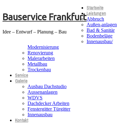
Startseite
Leistungen
Bauservice Frankfurt
Abbruch
Außen-anlagen
Bad & Sanitär
Idee – Entwurf – Planung – Bau
Bodenbeläge
Innenausbau/
Modernisierung
Renovierung
Malerarbeiten
Metallbau
Trockenbau
Service
Galerie
Ausbau Dachstudio
Aussenanlagen
WDVS
Dachdecker Arbeiten
Fenstergitter Türgitter
Innenausbau
Kontakt
AGB