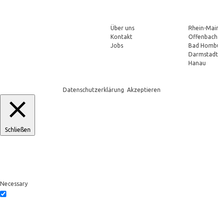
Unternehmen
Servicegeb
Über uns
Rhein-Mai
Kontakt
Offenbach
Jobs
Bad Homb
Darmstadt
Hanau
Um unsere Webseite für Sie optimal zu gestalten und fortlaufend verbessern 
erhalten Sie in unserer
Datenschutzerklärung
.
Akzeptieren
Schließen
Privacy Overview
This website uses cookies to improve your experience while you navigate throug
functionalities of the website. We also use third-party cookies that help us an
cookies. But opting out of some of these cookies may affect your browsing exp
Necessary
Necessary
immer aktiv