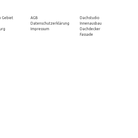
iete
Impressum
Galerie
n Gebiet
AGB
Dachstudio
Datenschutzerklärung
Innenausbau
urg
Impressum
Dachdecker
Fassade
zu können, verwenden wir Cookies. Durch die weitere Nutzung der Webseite sti
h the website. Out of these, the cookies that are categorized as necessary are 
alyze and understand how you use this website. These cookies will be stored in y
erience.