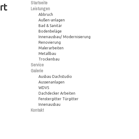
Startseite
rt
Leistungen
Abbruch
Außen-anlagen
Bad & Sanitär
Bodenbeläge
Innenausbau/ Modernisierung
Renovierung
Malerarbeiten
Metallbau
Trockenbau
Service
Galerie
Ausbau Dachstudio
Aussenanlagen
WDVS
Dachdecker Arbeiten
Fenstergitter Türgitter
Innenausbau
Kontakt
furt am Main keine Vakanzen. Bitte schauen Sie später wieder rein.