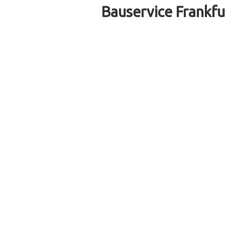
Bauservice Frankfu
Idee – Entwurf – Planung – Bau
Jobs
Zurzeit bestehen an unserem Standort Frank