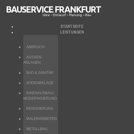
BAUSERVICE FRANKFURT
Idee – Entwurf – Planung – Bau
STARTSEITE
LEISTUNGEN
ABBRUCH
AUSSEN-A
NLAGEN
BAD & SANITÄR
BODENBELÄGE
INNENAUSBAU/
MODERNISIERUNG
RENOVIERUNG
MALERARBEITEN
METALLBAU