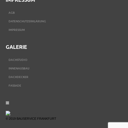
AGB
DATENSCHUTZERKLÄRUNG
IMPRESSUM
GALERIE
DACHSTUDIO
INNENAUSBAU
DACHDECKER
FASSADE
© 2019 BAUSERVICE FRANKFURT